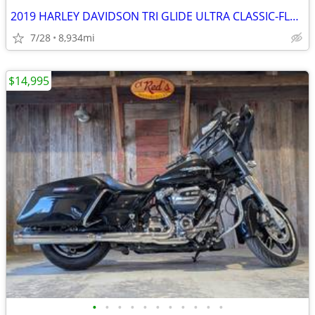
2019 HARLEY DAVIDSON TRI GLIDE ULTRA CLASSIC-FLHTCUTG
7/28
8,934mi
$14,995
•
•
•
•
•
•
•
•
•
•
•