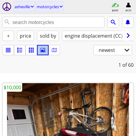
asheville
motorcycles
post
acct
+
price
sold by
engine displacement (CC)
st
newest
1
of 60
$10,000