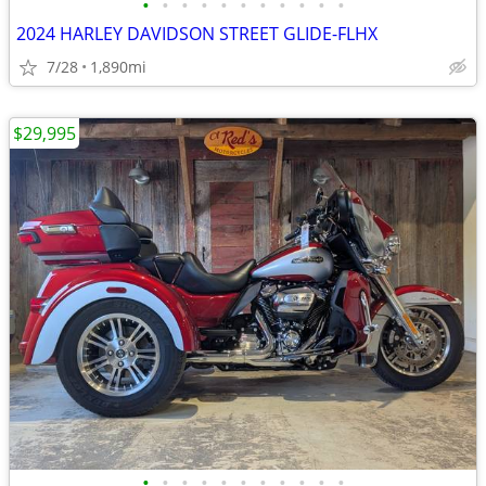
•
•
•
•
•
•
•
•
•
•
•
2024 HARLEY DAVIDSON STREET GLIDE-FLHX
7/28
1,890mi
$29,995
•
•
•
•
•
•
•
•
•
•
•