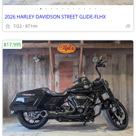
•
•
•
•
•
•
•
•
•
•
•
2026 HARLEY DAVIDSON STREET GLIDE-FLHX
7/22
871mi
$17,995