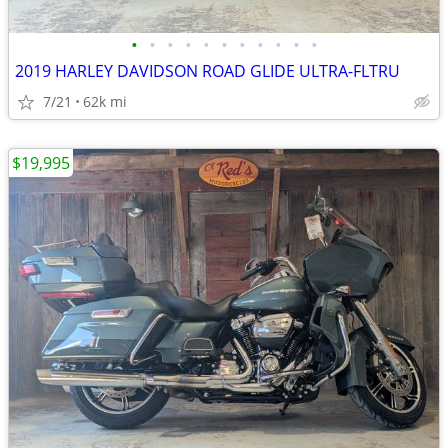
•
•
•
•
•
•
•
•
•
•
•
2019 HARLEY DAVIDSON ROAD GLIDE ULTRA-FLTRU
7/21
62k mi
$19,995