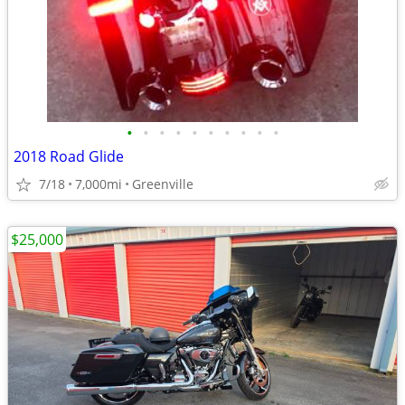
•
•
•
•
•
•
•
•
•
•
2018 Road Glide
7/18
7,000mi
Greenville
$25,000