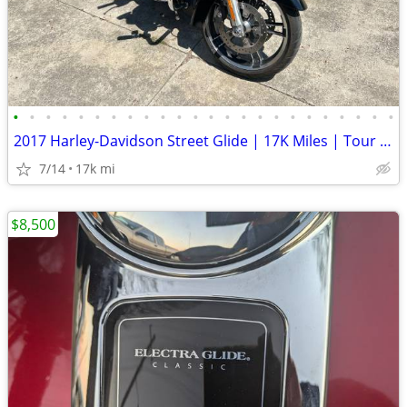
•
•
•
•
•
•
•
•
•
•
•
•
•
•
•
•
•
•
•
•
•
•
•
•
2017 Harley-Davidson Street Glide | 17K Miles | Tour Pack | Legend Sus
7/14
17k mi
$8,500