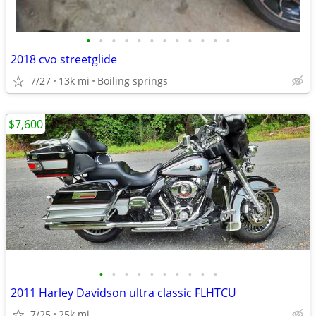
•
•
•
•
•
•
•
•
•
•
•
•
2018 cvo streetglide
7/27
13k mi
Boiling springs
$7,600
•
•
•
•
•
•
•
•
•
•
2011 Harley Davidson ultra classic FLHTCU
7/25
25k mi