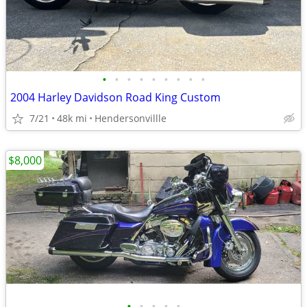
•
•
•
•
•
•
•
•
•
2004 Harley Davidson Road King Custom
7/21
48k mi
Hendersonvillle
$8,000
•
•
•
•
•