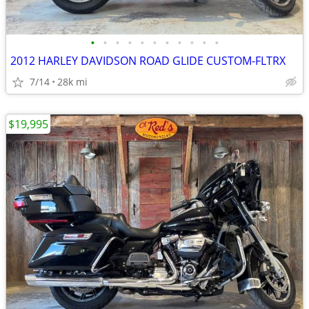
•
•
•
•
•
•
•
•
•
•
•
2012 HARLEY DAVIDSON ROAD GLIDE CUSTOM-FLTRX
7/14
28k mi
$19,995