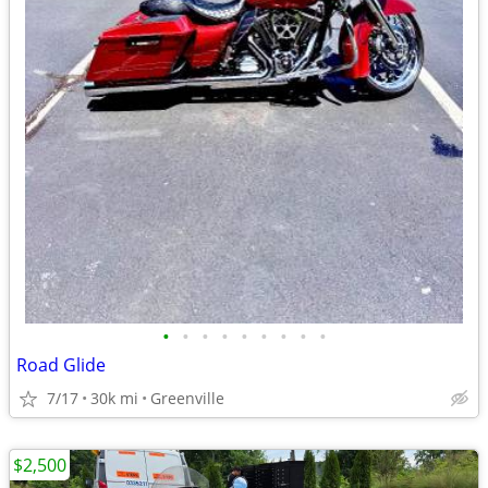
•
•
•
•
•
•
•
•
•
Road Glide
7/17
30k mi
Greenville
$2,500