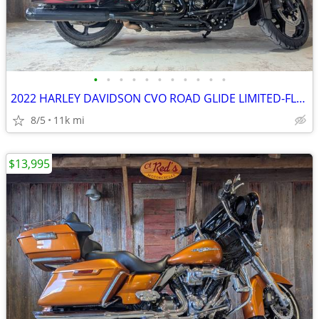
•
•
•
•
•
•
•
•
•
•
•
2022 HARLEY DAVIDSON CVO ROAD GLIDE LIMITED-FLTRKSE
8/5
11k mi
$13,995