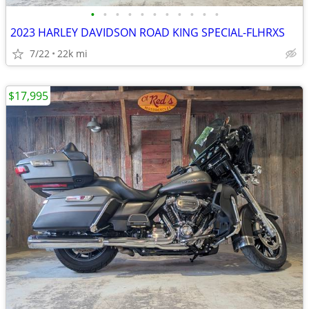
•
•
•
•
•
•
•
•
•
•
•
2023 HARLEY DAVIDSON ROAD KING SPECIAL-FLHRXS
7/22
22k mi
$17,995