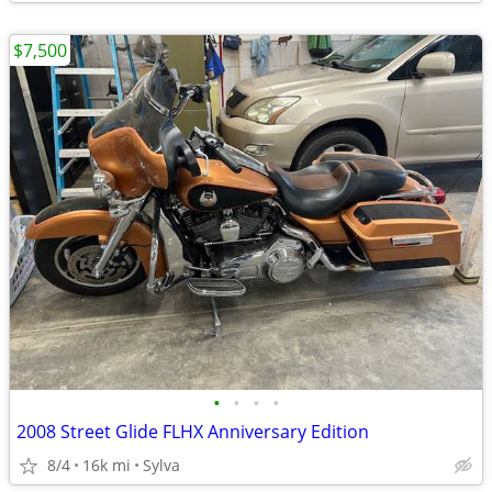
$7,500
•
•
•
•
2008 Street Glide FLHX Anniversary Edition
8/4
16k mi
Sylva