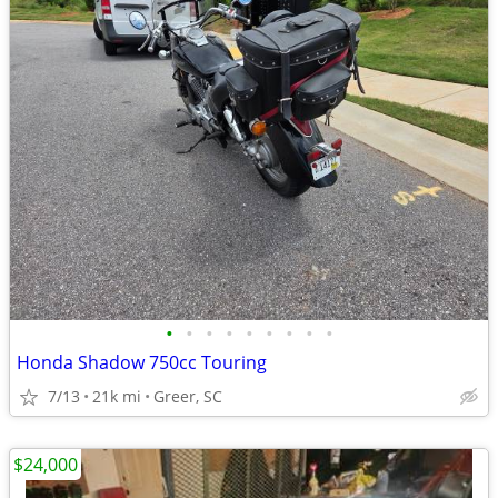
•
•
•
•
•
•
•
•
•
Honda Shadow 750cc Touring
7/13
21k mi
Greer, SC
$24,000