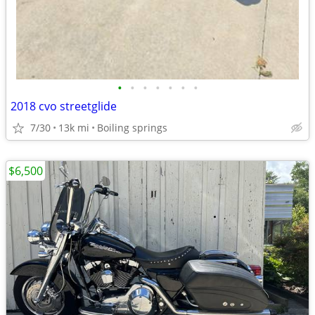
•
•
•
•
•
•
•
2018 cvo streetglide
7/30
13k mi
Boiling springs
$6,500