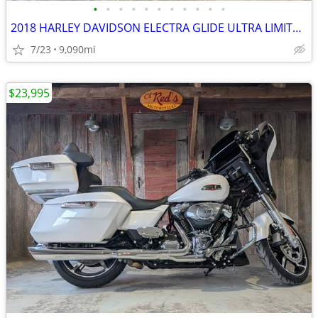
•
•
•
•
•
•
•
•
•
•
•
2018 HARLEY DAVIDSON ELECTRA GLIDE ULTRA LIMITED-FLHTK
7/23
9,090mi
$23,995