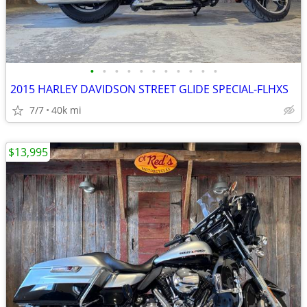
•
•
•
•
•
•
•
•
•
•
•
2015 HARLEY DAVIDSON STREET GLIDE SPECIAL-FLHXS
7/7
40k mi
$13,995