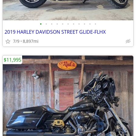
•
•
•
•
•
•
•
•
•
•
•
2019 HARLEY DAVIDSON STREET GLIDE-FLHX
7/9
8,897mi
$11,995