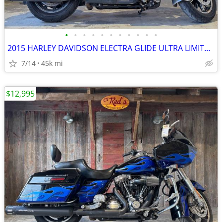
•
•
•
•
•
•
•
•
•
•
•
2015 HARLEY DAVIDSON ELECTRA GLIDE ULTRA LIMITED-FLHTK
7/14
45k mi
$12,995