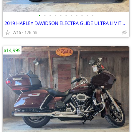
•
•
•
•
•
•
•
•
•
•
•
2019 HARLEY DAVIDSON ELECTRA GLIDE ULTRA LIMITED-FLHTK
7/15
17k mi
$14,995