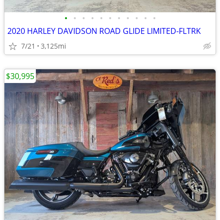
•
•
•
•
•
•
•
•
•
•
•
2020 HARLEY DAVIDSON ROAD GLIDE LIMITED-FLTRK
7/21
3,125mi
$30,995