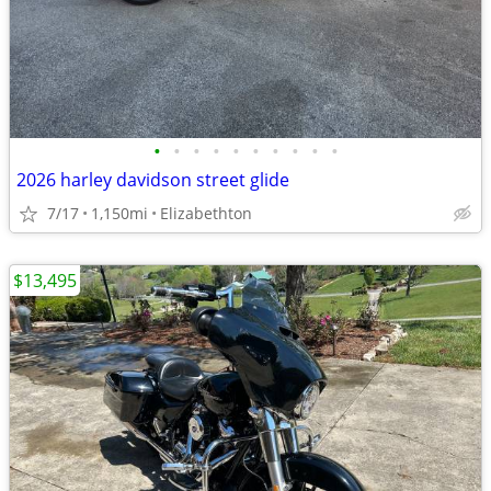
•
•
•
•
•
•
•
•
•
•
2026 harley davidson street glide
7/17
1,150mi
Elizabethton
$13,495