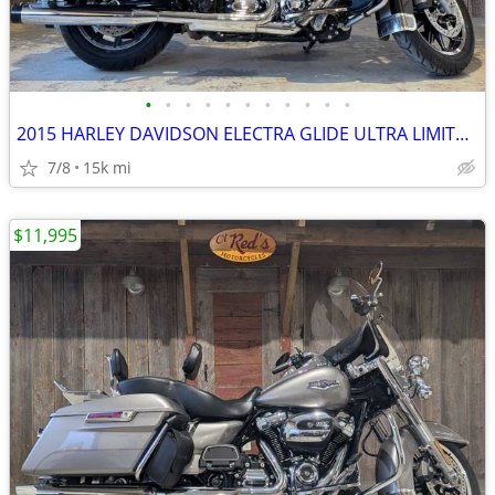
•
•
•
•
•
•
•
•
•
•
•
2015 HARLEY DAVIDSON ELECTRA GLIDE ULTRA LIMITED-FLHTK
7/8
15k mi
$11,995