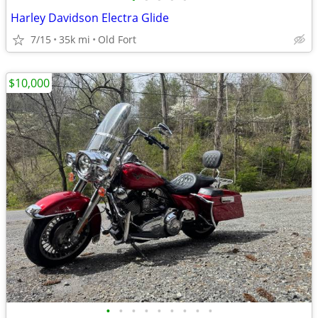
Harley Davidson Electra Glide
7/15
35k mi
Old Fort
$10,000
•
•
•
•
•
•
•
•
•