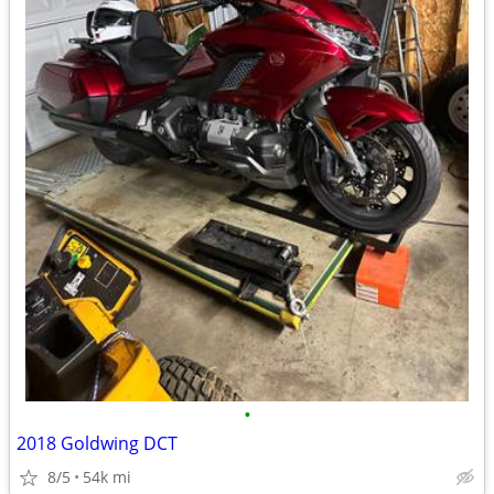
•
2018 Goldwing DCT
8/5
54k mi