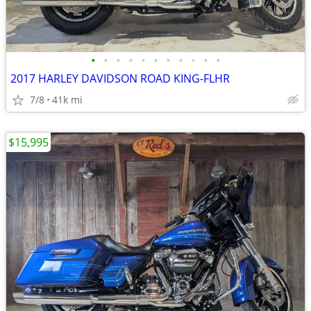
•
•
•
•
•
•
•
•
•
•
•
2017 HARLEY DAVIDSON ROAD KING-FLHR
7/8
41k mi
$15,995