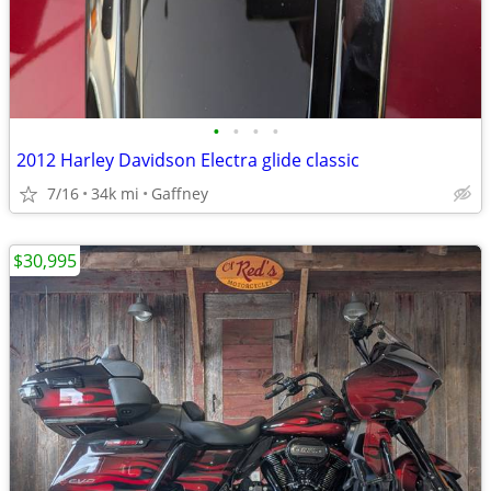
•
•
•
•
2012 Harley Davidson Electra glide classic
7/16
34k mi
Gaffney
$30,995